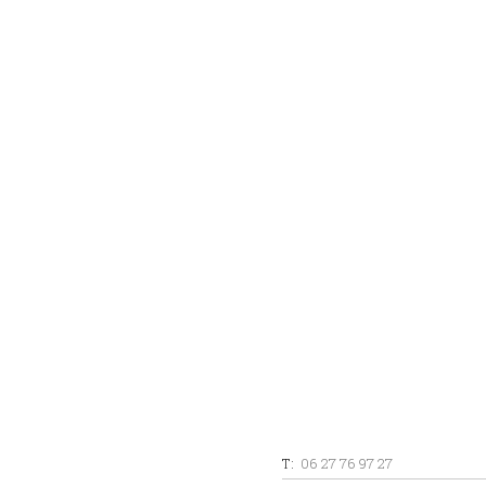
T:
06 27 76 97 27