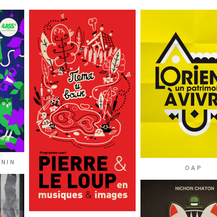
ININ
OAP