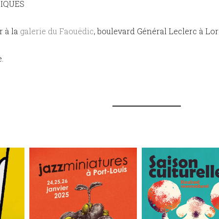
IQUES
r à la
galerie du Faouëdic
, boulevard Général Leclerc à Lo
.