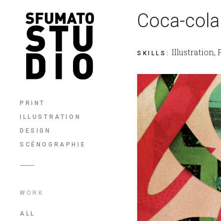
Coca-cola 
Illustration,
SKILLS
:
PRINT
ILLUSTRATION
DESIGN
SCÉNOGRAPHIE
WORK
ALL