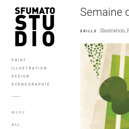
Semaine de
Illustration,
SKILLS
:
PRINT
ILLUSTRATION
DESIGN
SCÉNOGRAPHIE
WORK
ALL