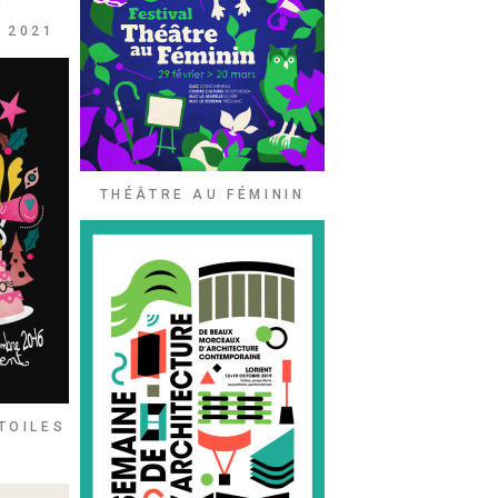
E
 2021
THÉÂTRE AU FÉMININ
TOILES